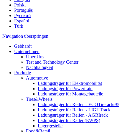
Polski
Português
Pусский
Español
Türk
Navigation überspringen
Gebhardt
Unternehmen
Über Uns
Test and Technology Center
Nachhaltigkeit
Produkte
Automotive
Ladungsträger für Elektromobilität
Ladungsträger für Powertrain
Ladungsträger für Montagebauteile
Tires&Wheels
Ladungsträger für Reifen - ECOTireracks®
Ladungsträger für Reifen - LIGHTrack
Ladungsträger für Reifen - AGRIrack
Ladungsträger für Räder (EWPS)
Lagergestelle
Food&Retail