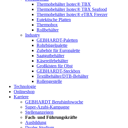
Thermobehälter Isotec® TBX
Thermobehälter Isotec® TBX Seafood
Thermobehälter Isotec® eTBX Freezer
Eutektische Platten
Thermobox
Rollbehälter
Industry
GEBHARDT-Paletten
Rohrbügelpalette
Zubehör für Europalette
Saatgutbehälter
Käsereifebehälter
Großkisten für Obst
GEBHARDT-Steckbox
Textilbehälter/DTB-Behälter
Rollengestelle
Technologie
Onlineshop
Karriere
GEBHARDT Berufsinfowoche
Super-Azubi-Kampagne
Stellenanzeigen
Fach- und Führungskräfte
Ausbildung
Duales Studium