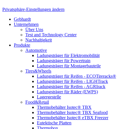
Privatsphäre-Einstellungen ändern
Gebhardt
Unternehmen
Über Uns
Test and Technology Center
Nachhaltigkeit
Produkte
Automotive
Ladungsträger für Elektromobilität
Ladungsträger für Powertrain
Ladungsträger für Montagebauteile
Tires&Wheels
Ladungsträger für Reifen - ECOTireracks®
Ladungsträger für Reifen - LIGHTrack
Ladungsträger für Reifen - AGRIrack
Ladungsträger für Räder (EWPS)
Lagergestelle
Food&Retail
Thermobehälter Isotec® TBX
Thermobehälter Isotec® TBX Seafood
Thermobehälter Isotec® eTBX Freezer
Eutektische Platten
Thermobox