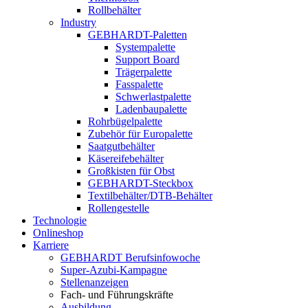
Rollbehälter
Industry
GEBHARDT-Paletten
Systempalette
Support Board
Trägerpalette
Fasspalette
Schwerlastpalette
Ladenbaupalette
Rohrbügelpalette
Zubehör für Europalette
Saatgutbehälter
Käsereifebehälter
Großkisten für Obst
GEBHARDT-Steckbox
Textilbehälter/DTB-Behälter
Rollengestelle
Technologie
Onlineshop
Karriere
GEBHARDT Berufsinfowoche
Super-Azubi-Kampagne
Stellenanzeigen
Fach- und Führungskräfte
Ausbildung