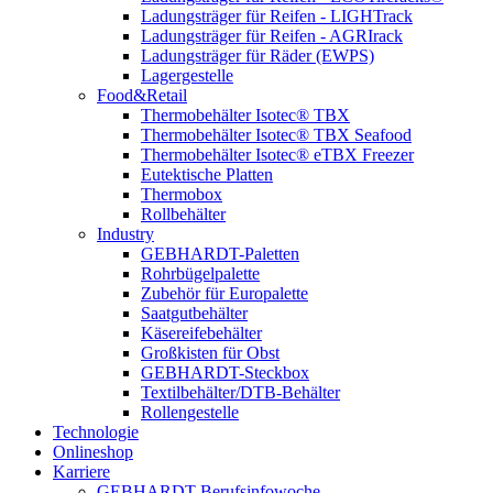
Ladungsträger für Reifen - LIGHTrack
Ladungsträger für Reifen - AGRIrack
Ladungsträger für Räder (EWPS)
Lagergestelle
Food&Retail
Thermobehälter Isotec® TBX
Thermobehälter Isotec® TBX Seafood
Thermobehälter Isotec® eTBX Freezer
Eutektische Platten
Thermobox
Rollbehälter
Industry
GEBHARDT-Paletten
Rohrbügelpalette
Zubehör für Europalette
Saatgutbehälter
Käsereifebehälter
Großkisten für Obst
GEBHARDT-Steckbox
Textilbehälter/DTB-Behälter
Rollengestelle
Technologie
Onlineshop
Karriere
GEBHARDT Berufsinfowoche