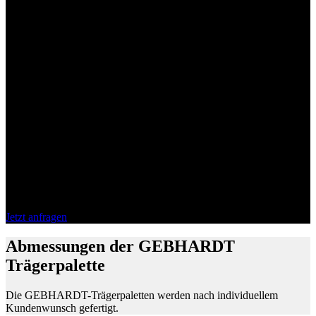
Ladegut
Selbst scheinbar anspruchsvolle Konturen können mühelos und
effizient durch intelligente Lösungen gelagert werden. Mit einem
durchdachten Ladungsträger lassen sich sogar Kabeltrommeln
unterschiedlichster Durchmesser und Breiten auf einer einzigen
Basis vereinen. Überwinden Sie die Einschränkungen Ihrer
Umgebung und nutzen Sie die Vorteile einer optimierten
Lagerumgebung mit Hilfe unserer Trägerpaletten. Gerade bei
herausfordernden Umstellungsprojekten können die größten
Potenziale identifiziert und ausgeschöpft werden. Wir stehen Ihnen
gerne zur Seite.
Trägerpaletten zur optimierten Lagerhaltung
Trägerpaletten für verschiedenste Arten von Ladegut
Jetzt anfragen
Abmessungen der GEBHARDT
Trägerpalette
Die GEBHARDT-Trägerpaletten werden nach individuellem
Kundenwunsch gefertigt.