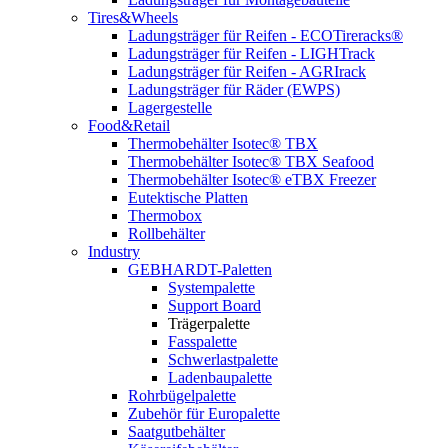
Tires&Wheels
Ladungsträger für Reifen - ECOTireracks®
Ladungsträger für Reifen - LIGHTrack
Ladungsträger für Reifen - AGRIrack
Ladungsträger für Räder (EWPS)
Lagergestelle
Food&Retail
Thermobehälter Isotec® TBX
Thermobehälter Isotec® TBX Seafood
Thermobehälter Isotec® eTBX Freezer
Eutektische Platten
Thermobox
Rollbehälter
Industry
GEBHARDT-Paletten
Systempalette
Support Board
Trägerpalette
Fasspalette
Schwerlastpalette
Ladenbaupalette
Rohrbügelpalette
Zubehör für Europalette
Saatgutbehälter