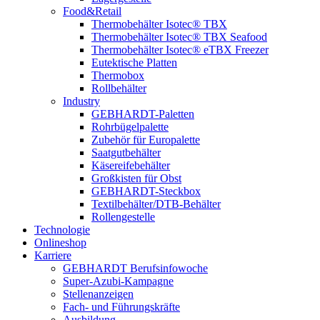
Food&Retail
Thermobehälter Isotec® TBX
Thermobehälter Isotec® TBX Seafood
Thermobehälter Isotec® eTBX Freezer
Eutektische Platten
Thermobox
Rollbehälter
Industry
GEBHARDT-Paletten
Rohrbügelpalette
Zubehör für Europalette
Saatgutbehälter
Käsereifebehälter
Großkisten für Obst
GEBHARDT-Steckbox
Textilbehälter/DTB-Behälter
Rollengestelle
Technologie
Onlineshop
Karriere
GEBHARDT Berufsinfowoche
Super-Azubi-Kampagne
Stellenanzeigen
Fach- und Führungskräfte
Ausbildung