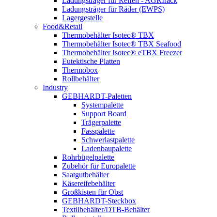
Ladungsträger für Reifen - AGRIrack
Ladungsträger für Räder (EWPS)
Lagergestelle
Food&Retail
Thermobehälter Isotec® TBX
Thermobehälter Isotec® TBX Seafood
Thermobehälter Isotec® eTBX Freezer
Eutektische Platten
Thermobox
Rollbehälter
Industry
GEBHARDT-Paletten
Systempalette
Support Board
Trägerpalette
Fasspalette
Schwerlastpalette
Ladenbaupalette
Rohrbügelpalette
Zubehör für Europalette
Saatgutbehälter
Käsereifebehälter
Großkisten für Obst
GEBHARDT-Steckbox
Textilbehälter/DTB-Behälter