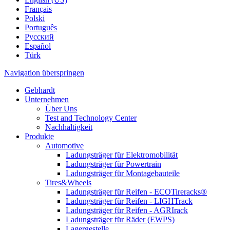
Français
Polski
Português
Pусский
Español
Türk
Navigation überspringen
Gebhardt
Unternehmen
Über Uns
Test and Technology Center
Nachhaltigkeit
Produkte
Automotive
Ladungsträger für Elektromobilität
Ladungsträger für Powertrain
Ladungsträger für Montagebauteile
Tires&Wheels
Ladungsträger für Reifen - ECOTireracks®
Ladungsträger für Reifen - LIGHTrack
Ladungsträger für Reifen - AGRIrack
Ladungsträger für Räder (EWPS)
Lagergestelle